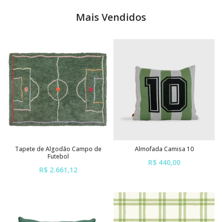
Mais Vendidos
Tapete de Algodão Campo de
Almofada Camisa 10
Futebol
R$ 440,00
R$ 2.661,12
ou em até
6x
de
R$ 73,33
ou em até
6x
de
R$ 443,52
sem juros
sem juros