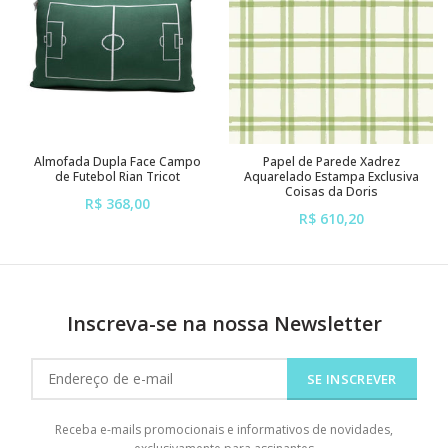
Almofada Dupla Face Campo
Papel de Parede Xadrez
de Futebol Rian Tricot
Aquarelado Estampa Exclusiva
Coisas da Doris
R$ 368,00
R$ 610,20
ou em até
6x
de
R$ 61,33
ou em até
6x
de
R$ 101,70
sem juros
sem juros
Inscreva-se na nossa Newsletter
SE INSCREVER
Receba e-mails promocionais e informativos de novidades,