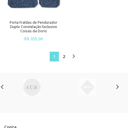
Porta Fraldas de Pendurador
Duplo Constelação Exclusivo
Coisas da Doris
R$ 355,00
ou em até
6x
de
R$ 59,17
sem juros
1
2
Conta