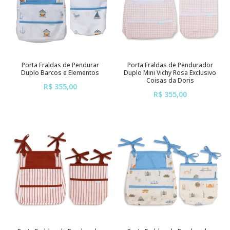
Porta Fraldas de Pendurar
Porta Fraldas de Pendurador
Duplo Barcos e Elementos
Duplo Mini Vichy Rosa Exclusivo
Coisas da Doris
R$ 355,00
R$ 355,00
ou em até
6x
de
R$ 59,17
ou em até
6x
de
R$ 59,17
sem juros
sem juros