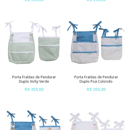
ou em até
6x
de
R$ 65,83
ou em até
6x
de
R$ 65,83
sem juros
sem juros
Porta Fraldas de Pendurar
Porta Fraldas de Pendurar
Duplo Vichy Verde
Duplo Poá Colorido
R$ 355,00
R$ 355,00
ou em até
6x
de
R$ 59,17
ou em até
6x
de
R$ 59,17
sem juros
sem juros