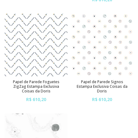
sem juros
ou em até
6x
de
R$ 101,70
sem juros
Papel de Parede Foguetes
Papel de Parede Signos
ZigZag Estampa Exclusiva
Estampa Exclusiva Coisas da
Coisas da Doris
Doris
R$ 610,20
R$ 610,20
ou em até
6x
de
R$ 101,70
ou em até
6x
de
R$ 101,70
sem juros
sem juros