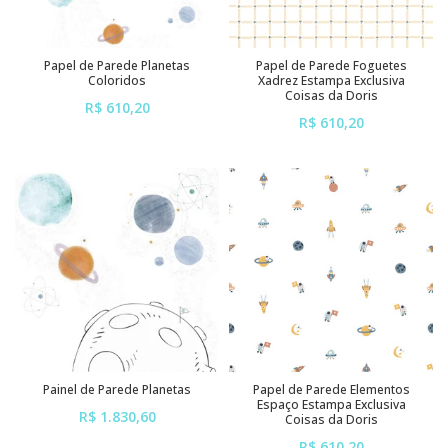
Papel de Parede Planetas
Papel de Parede Foguetes
Coloridos
Xadrez Estampa Exclusiva
Coisas da Doris
R$ 610,20
R$ 610,20
ou em até
6x
de
R$ 101,70
ou em até
6x
de
R$ 101,70
sem juros
sem juros
Painel de Parede Planetas
Papel de Parede Elementos
Espaço Estampa Exclusiva
R$ 1.830,60
Coisas da Doris
ou em até
6x
de
R$ 305,10
R$ 610,20