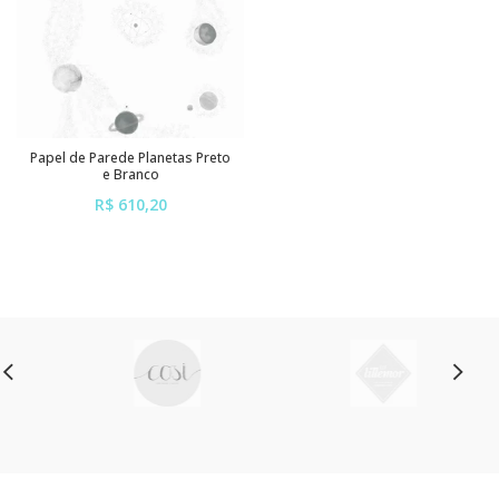
Papel de Parede Planetas Preto
e Branco
R$ 610,20
ou em até
6x
de
R$ 101,70
sem juros