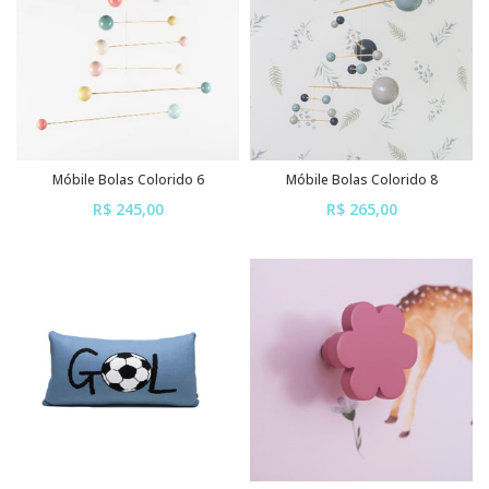
Móbile Bolas Colorido 6
Móbile Bolas Colorido 8
R$ 245,00
R$ 265,00
ou em até
6x
de
R$ 40,83
ou em até
6x
de
R$ 44,17
sem juros
sem juros