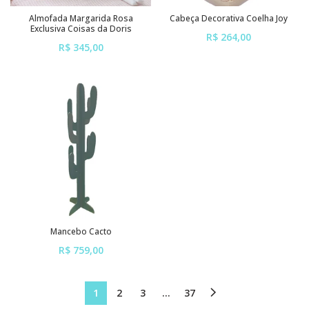
Almofada Margarida Rosa
Cabeça Decorativa Coelha Joy
Exclusiva Coisas da Doris
R$ 264,00
R$ 345,00
ou em até
6x
de
R$ 44,00
ou em até
6x
de
R$ 57,50
sem juros
sem juros
Mancebo Cacto
R$ 759,00
ou em até
6x
de
R$ 126,50
sem juros
1
2
3
…
37