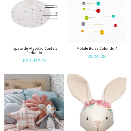
Tapete de Algodão Confete
Móbile Bolas Colorido 4
Redondo
R$ 245,00
R$ 1.457,28
ou em até
6x
de
R$ 40,83
ou em até
6x
de
R$ 242,88
sem juros
sem juros