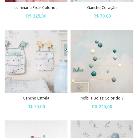
Luminária Pixar Colorida
Gancho Coração
R$ 325,00
R$ 70,00
ou em até
6x
de
R$ 54,17
ou em até
6x
de
R$ 11,67
sem juros
sem juros
Gancho Estrela
Móbile Bolas Colorido 7
R$ 70,00
R$ 245,00
ou em até
6x
de
R$ 11,67
ou em até
6x
de
R$ 40,83
sem juros
sem juros