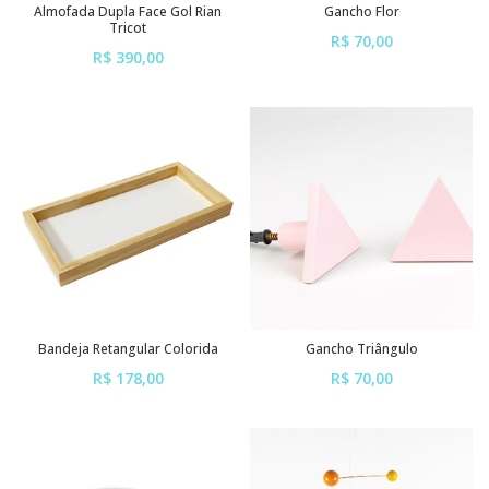
Almofada Dupla Face Gol Rian
Gancho Flor
Tricot
R$ 70,00
R$ 390,00
ou em até
6x
de
R$ 11,67
ou em até
6x
de
R$ 65,00
sem juros
sem juros
Bandeja Retangular Colorida
Gancho Triângulo
R$ 178,00
R$ 70,00
ou em até
6x
de
R$ 29,67
ou em até
6x
de
R$ 11,67
sem juros
sem juros