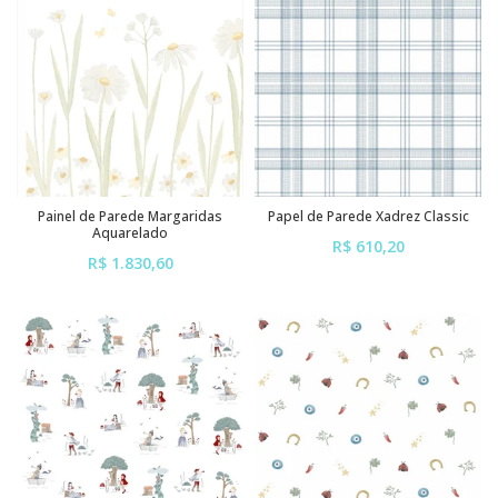
Painel de Parede Margaridas
Papel de Parede Xadrez Classic
Aquarelado
R$ 610,20
R$ 1.830,60
ou em até
6x
de
R$ 101,70
ou em até
6x
de
R$ 305,10
sem juros
sem juros