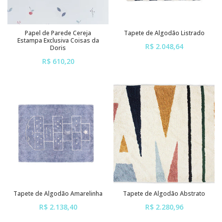
Papel de Parede Cereja
Tapete de Algodão Listrado
Estampa Exclusiva Coisas da
R$ 2.048,64
Doris
R$ 610,20
ou em até
6x
de
R$ 341,44
ou em até
6x
de
R$ 101,70
sem juros
sem juros
Tapete de Algodão Amarelinha
Tapete de Algodão Abstrato
R$ 2.138,40
R$ 2.280,96
ou em até
6x
de
R$ 356,40
ou em até
6x
de
R$ 380,16