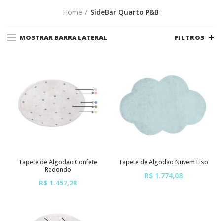
Home
SideBar Quarto P&B
MOSTRAR BARRA LATERAL
FILTROS
Tapete de Algodão Confete
Tapete de Algodão Nuvem Liso
Redondo
R$ 1.774,08
R$ 1.457,28
ou em até
6x
de
R$ 295,68
ou em até
6x
de
R$ 242,88
sem juros
sem juros