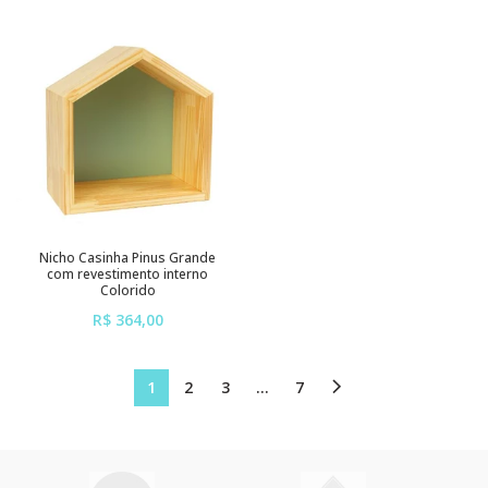
sem juros
sem juros
Nicho Casinha Pinus Grande
com revestimento interno
Colorido
R$ 364,00
ou em até
6x
de
R$ 60,67
sem juros
1
2
3
…
7