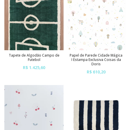
Tapete de Algodão Campo de
Papel de Parede Cidade Mágica
Futebol
I Estampa Exclusiva Coisas da
Doris
R$ 1.425,60
R$ 610,20
ou em até
6x
de
R$ 237,60
ou em até
6x
de
R$ 101,70
sem juros
sem juros