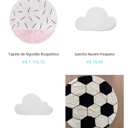
Tapete de Algodão Risquinhos
Gancho Nuvem Pequeno
R$ 1.710,72
R$ 70,00
ou em até
6x
de
R$ 285,12
ou em até
6x
de
R$ 11,67
sem juros
sem juros