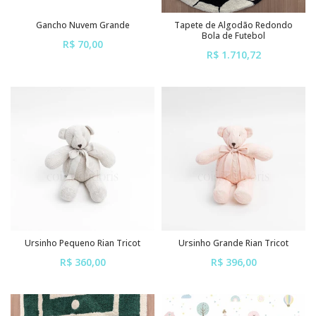
Gancho Nuvem Grande
Tapete de Algodão Redondo
Bola de Futebol
R$ 70,00
R$ 1.710,72
ou em até
6x
de
R$ 11,67
ou em até
6x
de
R$ 285,12
sem juros
sem juros
Ursinho Pequeno Rian Tricot
Ursinho Grande Rian Tricot
R$ 360,00
R$ 396,00
ou em até
6x
de
R$ 60,00
ou em até
6x
de
R$ 66,00
sem juros
sem juros