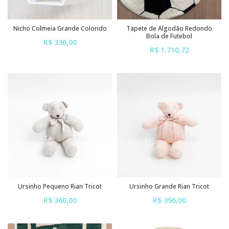
Nicho Colmeia Grande Colorido
Tapete de Algodão Redondo
Bola de Futebol
R$ 336,00
R$ 1.710,72
ou em até
6x
de
R$ 56,00
ou em até
6x
de
R$ 285,12
sem juros
sem juros
Ursinho Pequeno Rian Tricot
Ursinho Grande Rian Tricot
R$ 360,00
R$ 396,00
ou em até
6x
de
R$ 60,00
ou em até
6x
de
R$ 66,00