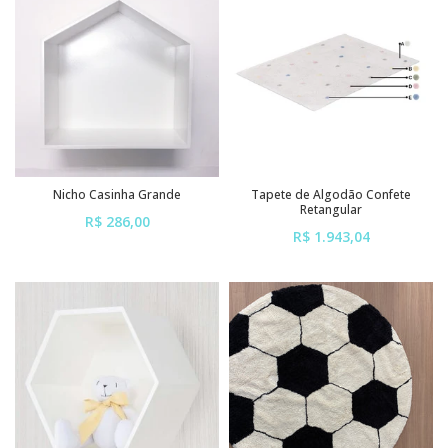
Nicho Casinha Grande
Tapete de Algodão Confete
Retangular
R$ 286,00
R$ 1.943,04
ou em até
6x
de
R$ 47,67
ou em até
6x
de
R$ 323,84
sem juros
sem juros