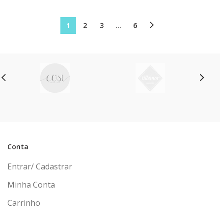
ou em até
6x
de
R$ 256,08
sem juros
1
2
3
…
6
Conta
Entrar/ Cadastrar
Minha Conta
Carrinho