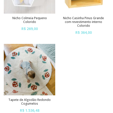
Nicho Colmeia Pequeno
Nicho Casinha Pinus Grande
Colorido
com revestimento interno
Colorido
R$ 269,00
R$ 364,00
ou em até
6x
de
R$ 44,83
ou em até
6x
de
R$ 60,67
sem juros
sem juros
Tapete de Algodão Redondo
Cogumelos
R$ 1.536,48