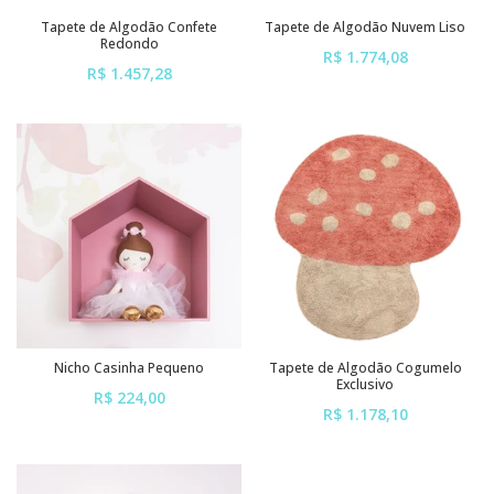
Tapete de Algodão Confete
Tapete de Algodão Nuvem Liso
Redondo
R$ 1.774,08
R$ 1.457,28
ou em até
6x
de
R$ 295,68
ou em até
6x
de
R$ 242,88
sem juros
sem juros
Nicho Casinha Pequeno
Tapete de Algodão Cogumelo
Exclusivo
R$ 224,00
R$ 1.178,10
ou em até
6x
de
R$ 37,33
ou em até
6x
de
R$ 196,35
sem juros
sem juros