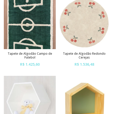
sem juros
sem juros
Tapete de Algodão Campo de
Tapete de Algodão Redondo
Futebol
Cerejas
R$ 1.425,60
R$ 1.536,48
ou em até
6x
de
R$ 237,60
ou em até
6x
de
R$ 256,08
sem juros
sem juros