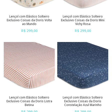
Lençol com Elástico Solteiro
Lençol com Elástico Solteiro
Exclusivo Coisas da Doris Volta
Exclusivo Coisas da Doris Mini
ao Mundo
Vichy Rosa
R$ 299,00
R$ 299,00
ou em até
6x
de
R$ 49,83
ou em até
6x
de
R$ 49,83
sem juros
sem juros
Lençol com Elástico Solteiro
Lençol com Elástico Solteiro
Exclusivo Coisas da Doris Listra
Exclusivo Coisas da Doris
Betina
Constelação Azul Marinho
R$ 299,00
R$ 299,00