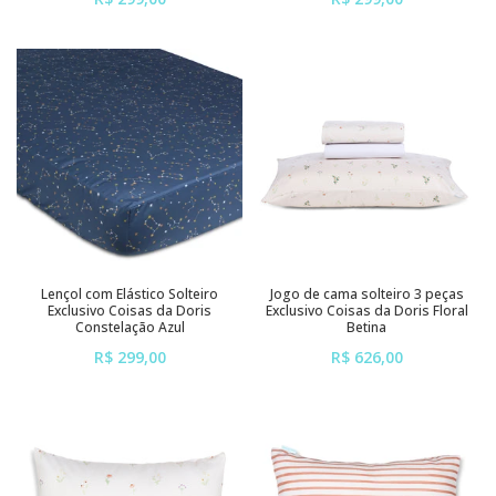
ou em até
6x
de
R$ 49,83
ou em até
6x
de
R$ 49,83
sem juros
sem juros
Lençol com Elástico Solteiro
Jogo de cama solteiro 3 peças
Exclusivo Coisas da Doris
Exclusivo Coisas da Doris Floral
Constelação Azul
Betina
R$ 299,00
R$ 626,00
ou em até
6x
de
R$ 49,83
ou em até
6x
de
R$ 104,33
sem juros
sem juros