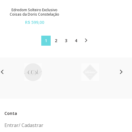
Edredom Solteiro Exclusivo
Coisas da Doris Constelação
R$ 599,00
ou em até
6x
de
R$ 99,83
sem juros
1
2
3
4
Conta
Entrar/ Cadastrar