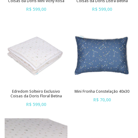
Coisas da Doris Mini Vichy Rosa
Coisas da Doris Listra Betina
R$ 599,00
R$ 599,00
ou em até
6x
de
R$ 99,83
ou em até
6x
de
R$ 99,83
sem juros
sem juros
Edredom Solteiro Exclusivo
Mini Fronha Constelação 40x30
Coisas da Doris Floral Betina
R$ 70,00
R$ 599,00
ou em até
6x
de
R$ 11,67
ou em até
6x
de
R$ 99,83
sem juros
sem juros