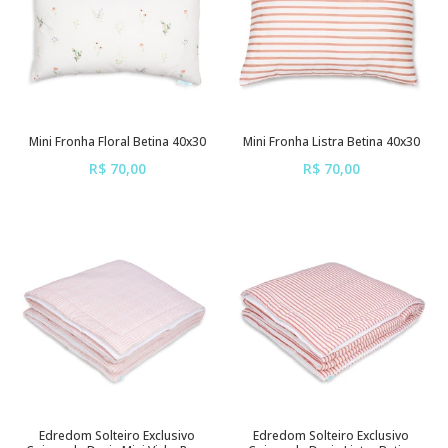
Mini Fronha Floral Betina 40x30
Mini Fronha Listra Betina 40x30
R$ 70,00
R$ 70,00
ou em até
6x
de
R$ 11,67
ou em até
6x
de
R$ 11,67
sem juros
sem juros
Edredom Solteiro Exclusivo
Edredom Solteiro Exclusivo