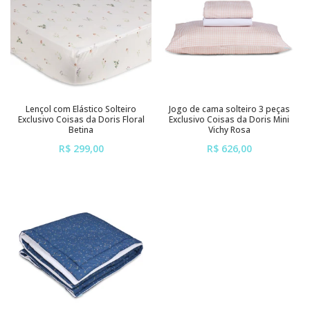
Lençol com Elástico Solteiro
Jogo de cama solteiro 3 peças
Exclusivo Coisas da Doris Floral
Exclusivo Coisas da Doris Mini
Betina
Vichy Rosa
R$ 299,00
R$ 626,00
ou em até
6x
de
R$ 49,83
ou em até
6x
de
R$ 104,33
sem juros
sem juros