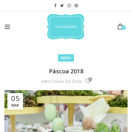
0
NEWS
Páscoa 2018
0
Adm Coisas Da Doris
05
MAR