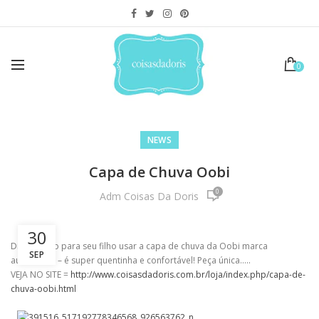
0
NEWS
Capa de Chuva Oobi
0
Adm Coisas Da Doris
30
Dia perfeito para seu filho usar a capa de chuva da Oobi marca
SEP
australiana – é super quentinha e confortável! Peça única…..
VEJA NO SITE =
http://www.coisasdadoris.com.br/loja/index.php/capa-de-
chuva-oobi.html