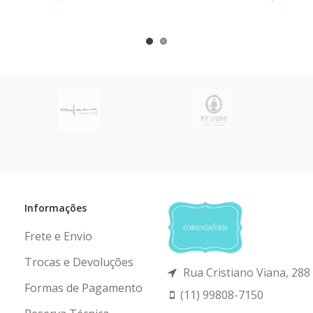
até
6x
de
R$ 54,17
sem juros
ou em até
6x
de
R$ 40,83
se
Informações
Frete e Envio
Trocas e Devoluções
Rua Cristiano Viana, 288 
Formas de Pagamento
(11) 99808-7150