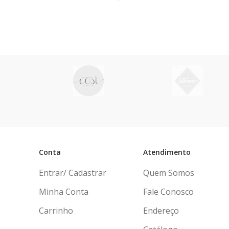
ou em até
6x
de
R$ 39,17
sem juros
ou em 
Conta
Atendimento
Entrar/ Cadastrar
Quem Somos
Minha Conta
Fale Conosco
Carrinho
Endereço