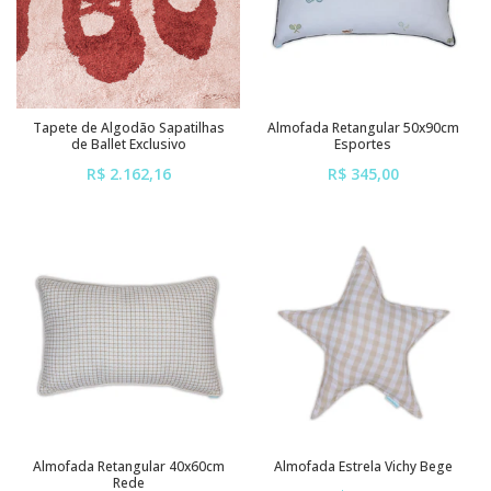
Tapete de Algodão Sapatilhas
Almofada Retangular 50x90cm
de Ballet Exclusivo
Esportes
R$ 2.162,16
R$ 345,00
ou em até
6x
de
R$ 360,36
ou em até
6x
de
R$ 57,50
sem juros
sem juros
Almofada Retangular 40x60cm
Almofada Estrela Vichy Bege
Rede