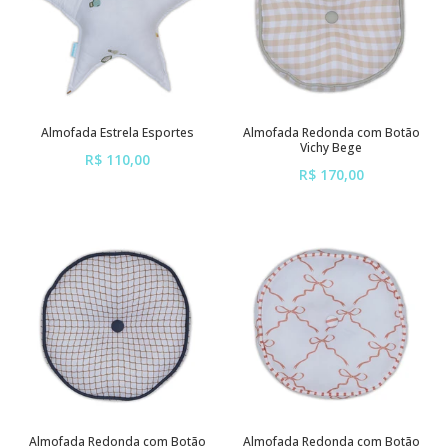
Almofada Estrela Esportes
Almofada Redonda com Botão
Vichy Bege
R$ 110,00
R$ 170,00
ou em até
6x
de
R$ 18,33
ou em até
6x
de
R$ 28,33
sem juros
sem juros
Almofada Redonda com Botão
Almofada Redonda com Botão