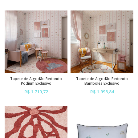
ou em até
6x
de
R$ 323,84
ou em até
6x
de
R$ 443,52
sem juros
sem juros
Tapete de Algodão Redondo
Tapete de Algodão Redondo
Podium Exclusivo
Bambolês Exclusivo
R$ 1.710,72
R$ 1.995,84
ou em até
6x
de
R$ 285,12
ou em até
6x
de
R$ 332,64
sem juros
sem juros