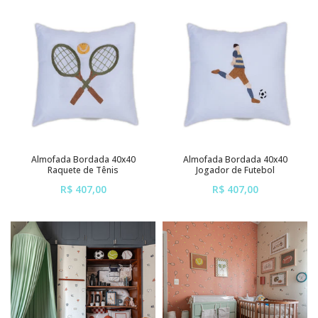
sem juros
sem juros
Almofada Bordada 40x40
Almofada Bordada 40x40
Raquete de Tênis
Jogador de Futebol
R$ 407,00
R$ 407,00
ou em até
6x
de
R$ 67,83
ou em até
6x
de
R$ 67,83
sem juros
sem juros