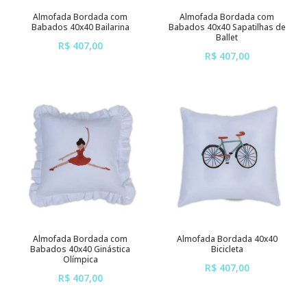
Almofada Bordada com
Almofada Bordada com
Babados 40x40 Bailarina
Babados 40x40 Sapatilhas de
Ballet
R$ 407,00
R$ 407,00
ou em até
6x
de
R$ 67,83
ou em até
6x
de
R$ 67,83
sem juros
sem juros
Almofada Bordada com
Almofada Bordada 40x40
Babados 40x40 Ginástica
Bicicleta
Olímpica
R$ 407,00
R$ 407,00
ou em até
6x
de
R$ 67,83
ou em até
6x
de
R$ 67,83